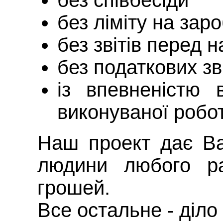
без співбесіди
без ліміту на заро
без звітів перед 
без податкових зві
із впевненістю 
виконуваної робо
Наш проект дає Ва
людини любого ра
грошей.
Все остальне - діло