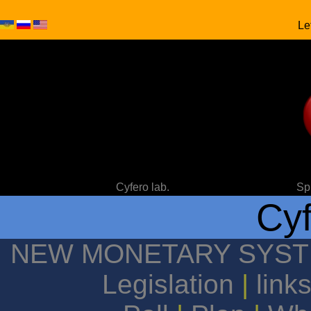
Le
Cyfero lab.
Sp
Cyf
NEW MONETARY SYS
Legislation
|
link