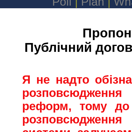
Poll
|
Plan
|
Wha
Пропон
Публічний догові
Я не надто обізна
розповсюдження і
реформ, тому до 
розповсюдженн