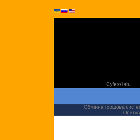
Cyfero lab.
Обмінна грошова сист
Опитув