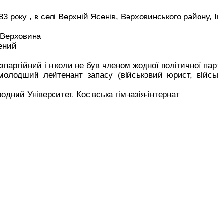
83 року , в селі Верхній Ясенів, Верховинського району, 
 Верховина
ений
зпартійний і ніколи не був членом жодної політичної парт
олодший лейтенант запасу (військовий юрист, війсь
одний Університет, Косівська гімназія-інтернат
о затемнення 1981 і 1982 року
х) = 4*4*4*4