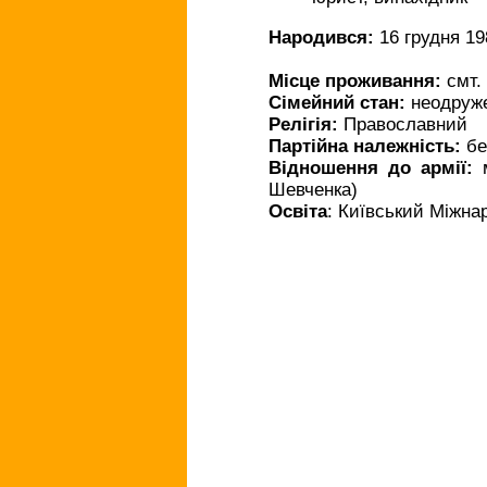
Народився:
16 грудня 19
(10 Тевета 5744)
Місце проживання:
смт.
Сімейний стан:
неодруж
Релігія:
Православний
Партійна належність:
бе
Відношення до армії:
м
Шевченка)
Освіта
: Київський Міжнар
народився
- в канун суботи
- 10 числа
- 10 місяця
- після двойного двойног
- за 256 років до 6000 (гл
CYFERO