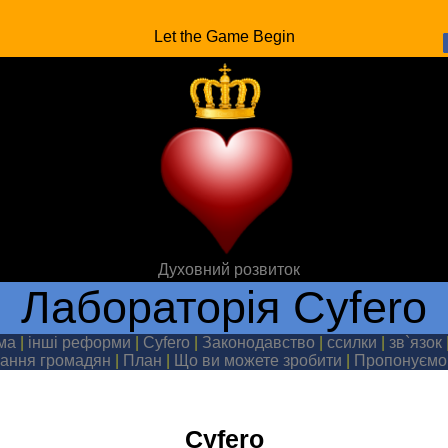
Let the Game Begin
Духовний розвиток
Лабораторія Cyfero
ема
|
інші реформи
|
Cyfero
|
Законодавство
|
ссилки
|
зв`язок
ання громадян
|
План
|
Що ви можете зробити
|
Пропонуємо
Cyfero