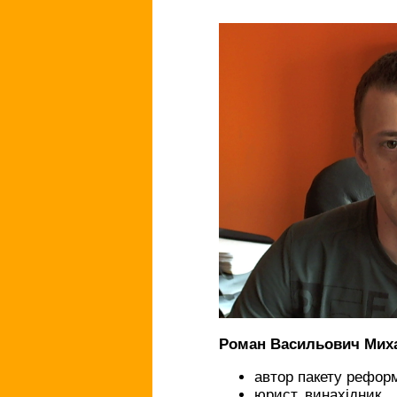
Роман Васильович Ми
автор пакету рефор
юрист, винахідник