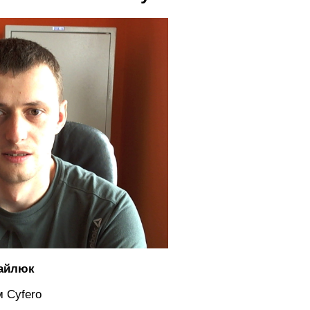
хайлюк
- (A I CYFERO):
м Cyfero