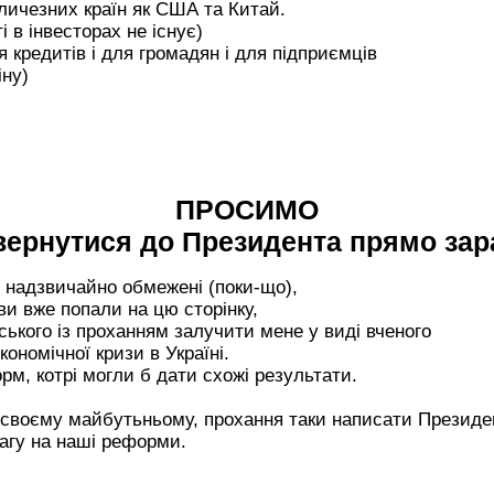
еличезних країн як США та Китай.
і в інвесторах не існує)
я кредитів і для громадян і для підприємців
іну)
ПРОСИМО
вернутися до Президента прямо зар
 надзвичайно обмежені (поки-що),
и вже попали на цю сторінку,
ського із проханням залучити мене у виді вченого
ономічної кризи в Україні.
орм, котрі могли б дати схожі результати.
в своєму майбутьньому, прохання таки написати Президе
вагу на наші реформи.