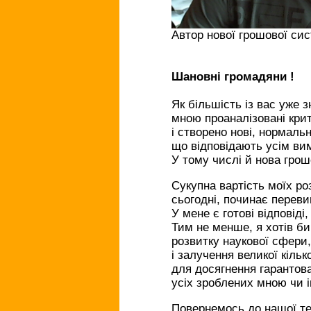
Автор нової грошової си
Шановні громадяни !
Як більшість із вас уже з
мною проаналізовані крит
і створено нові, нормальн
що відповідають усім ви
У тому числі й нова грош
Сукупна вартість моїх ро
сьогодні, починає переви
У мене є готові відповіді
Тим не менше, я хотів би
розвитку наукової сфери,
і залучення великої кільк
для досягнення гарантова
усіх зроблених мною чи 
Повернемось до нашої т