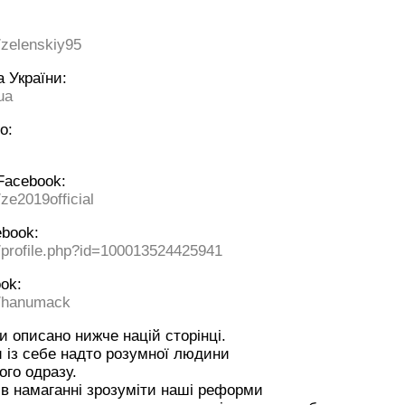
/zelenskiy95
 України:
ua
о:
Facebook:
ze2019official
ebook:
/profile.php?id=100013524425941
ok:
m/hanumack
 описано нижче націй сторінці.
и із себе надто розумної людини
ого одразу.
 в намаганні зрозуміти наші реформи