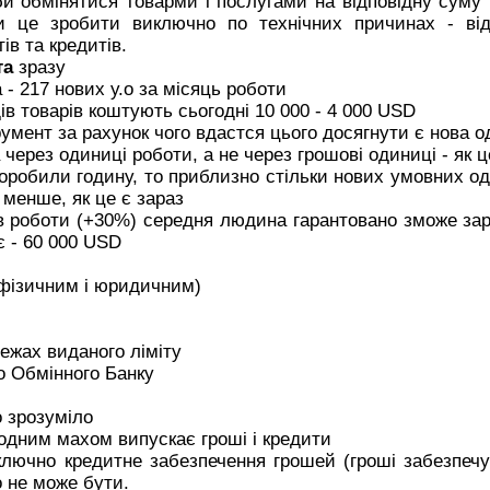
би обмінятися товарми і послугами на відповідну суму
и це зробити виключно по технічних причинах - від
ів та кредитів.
та
зразу
 - 217 нових у.о за місяць роботи
дів товарів коштують сьогодні 10 000 - 4 000 USD
умент за рахунок чого вдастся цього досягнути є нова о
через одиниці роботи, а не через грошові одиниці - як ц
оробили годину, то приблизно стільки нових умовних од
 менше, як це є зараз
ів роботи (+30%) середня людина гарантовано зможе за
є - 60 000 USD
 фізичним і юридичним)
межах виданого ліміту
о Обмінного Банку
о зрозуміло
а одним махом випускає гроші і кредити
лючно кредитне забезпечення грошей (гроші забезпечу
о не може бути.