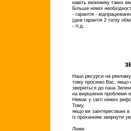
навіть економіку таких в
Більше ніякої необхідност
- гарантія - відпрацюванн
(див гарантія 2 татку обм
- іт.д.
з
Наші ресурси на рекламу
тому просимо Вас, якщо в
зверніться до пана Зелен
на вирішення проблеми ек
Немає у світі ніяких реф
Тому,
якщо ви заінтересовані 
із проханням звернути у
Лінки: