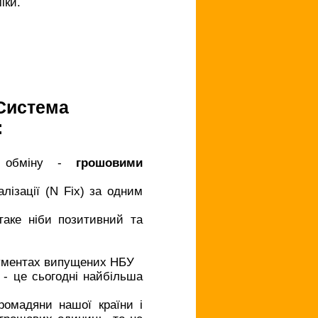
іки.
Система
:
ми обміну -
грошовими
лізації (N Fix) за одним
 таке ніби позитивний та
трументах випущених НБУ
 - це сьогодні найбільша
громадяни нашої країни і