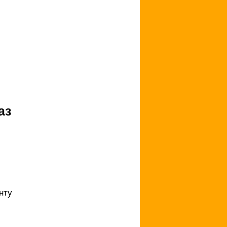
аз
нту