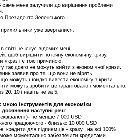
б саме мене залучили до вирішення проблеми
и.
до Президента Зеленського
і прихильники уже зверталися,
.
в світі не існує відомих мені,
й, щоб вирішити поточну економічну кризу.
и якраз і є тою причиною,
віту так довго не можуть вийти з економічної кризи.
еник заявив про те, що вони не вірять
, що можуть швидко вивести економіку з кризи.
енти можуть зробити це гарантовано і моментально.
з 20, 10 і навіть не за 5.
х мною інструментів для економіки
досянення наступні речі:
 (еквівалент)- не менше 7 000 USD
ожного працюючого - близько 10 000 USD
ові кредити для підпиємців - зразу і на всі 100%
 може моментально забезпечити кредитами