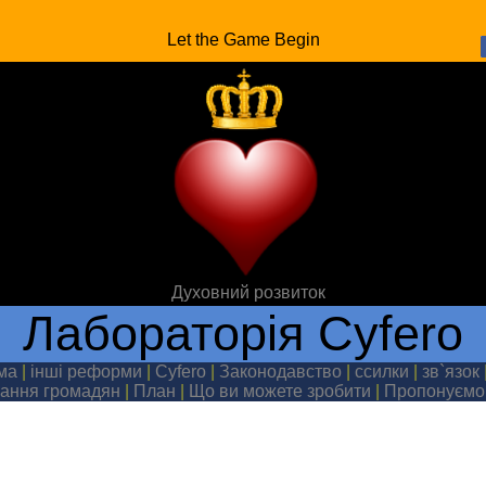
Let the Game Begin
Духовний розвиток
Лабораторія Cyfero
ема
|
інші реформи
|
Cyfero
|
Законодавство
|
ссилки
|
зв`язок
ання громадян
|
План
|
Що ви можете зробити
|
Пропонуємо