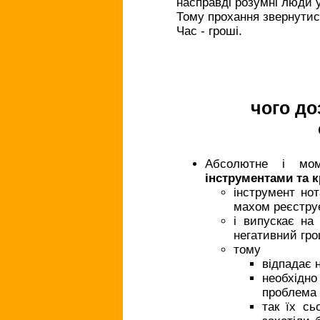
насправді розумні люди 
Тому прохання звернутися
Час - гроші.
чого д
Абсолютне і мом
інструментами та 
інструмент нот
махом реєструє
і випускає на
негативний гро
тому
відпадає 
необхідно
проблема е
так їх сь