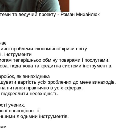
стеми та ведучий проекту - Роман Михайлюк
нає
ичні проблеми економічної кризи світу
і, інструменти
могам теперішньоо обміну товарами і послугами.
ова, податкова та кредитна системи інструментів.
зробок, як винахідника
щувати вартість усіх зроблених до мене винаходів.
, на питання практично в усіх сферах.
 підкреслити необхідність
ості учених,
ної повноцінності
іншими людьмии інструментів.
еми.