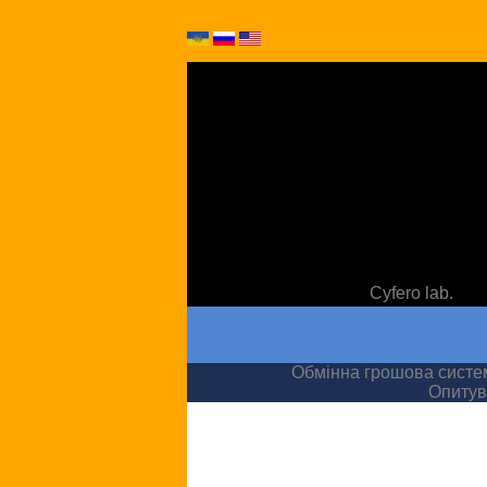
Cyfero lab.
Обмінна грошова сист
Опитув