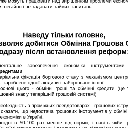
уже можуть працювати над вирішенням проблеми економ
 негайно і не задавати зайвих запитань.
Наведу тільки головне,
озволяє добитися Обмінна Грошова 
одразу після встановлення реформ
ентальне забезпечення економіки інструмента
кредитами
аріальна фіксація боргового стану з механізмом центра
 зароблене одної людини і заборговане іншої
 основі цього - обмінні гроші та обмінні кредити (це
шовий знак у теперішній грошовій системі)
необхідність в проміжних псевдотоварах - грошових іс
 сказати, що недостача грошових інструментів у обміні
кономіки в Україні.
огодні в 50-100 раз менше від норми, і навіть якби 