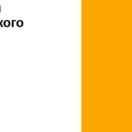
я
кого