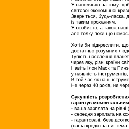
Я наполягаю на тому що
світової економічної криз
Зверніться, будь-ласка, 
із таким проханням.
Я особисто, а також наш
але толку поки що немає
Хотів би підкреслити, що 
достатньо розумних люде
Тупість населення планет
через яку, різні країни с
Навіть Ілон Маск та Пинз
у наявність інструментів
В той час як наші іструм
Не через 40 років, не чере
Сукупність розроблени
гарантує моментальним 
- ваша зарплата на рівні
- середня зарплата на к
- гарантовані, безвідсотк
(наша кредитна система