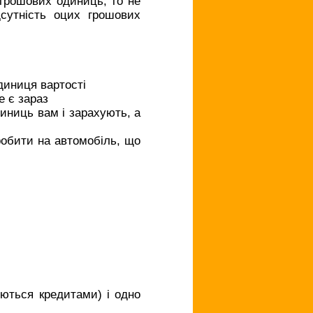
 грошових одиниць, то не
сутність оцих грошових
диниця вартості
е є зараз
иниць вам і зарахують, а
робити на автомобіль, що
ються кредитами) і одно