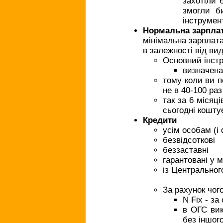
захотіли 
змогли б
інструмент
Нормальна зарпла
мінімальна зарплата
в залежності від ви
Основний інстр
визначена 
тому коли ви п
не в 40-100 раз
так за 6 місяц
сьогодні кошту
Кредити
усім особам (і
безвідсоткові
беззаставні
гарантовані у 
із Центральног
За рахунок чог
N Fix - з
в ОГС вик
без іншог