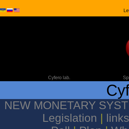
Le
Cyfero lab.
Sp
Cyf
NEW MONETARY SYS
Legislation
|
link