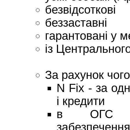
безвідсоткові
беззаставні
гарантовані у м
із Центральног
За рахунок чого
N Fix - за о
і кредити
в ОГС в
забезпече