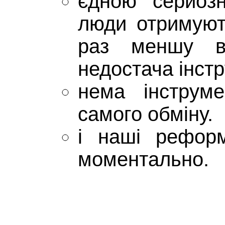
єдною серйоз
люди отримуют
раз меншу в
недостача інстр
нема інструм
самого обміну.
і наші рефор
моментально.