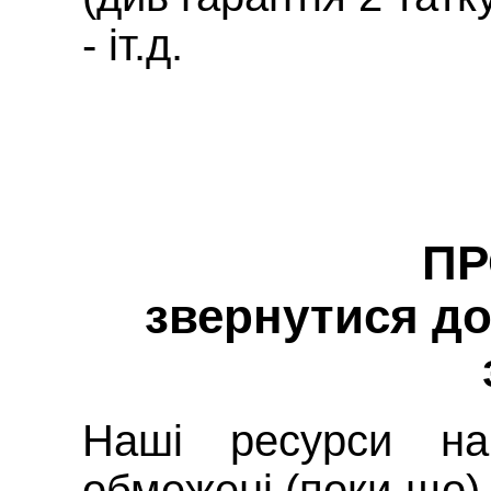
- іт.д.
П
звернутися д
Наші ресурси на
обмежені (поки-що)