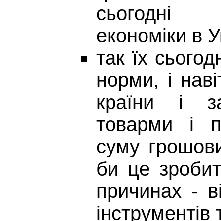
сьогодні 
економіки в У
так їх сьогод
норми, і нав
країни і з
товарми і п
суму грошови
би це зробит
причинах - в
інструментів 