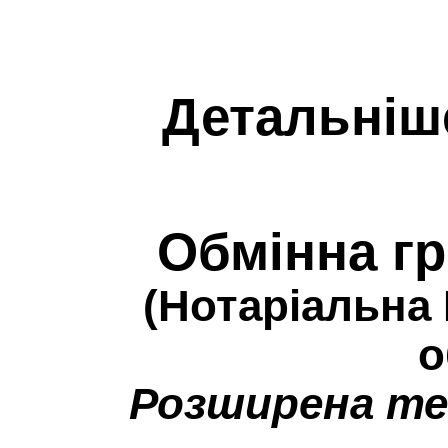
Детальніш
Обмінна г
(Нотаріальна
о
Розширена те