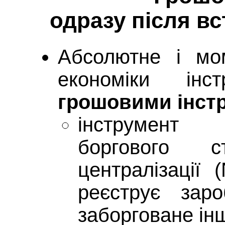
одразу після в
Абсолютне і мо
економіки інс
грошовими інст
інструмент 
боргового 
централізації
реєструє зар
заборговане ін