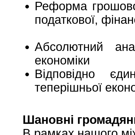
Реформа грошової
податкової, фіна
Абсолютний ана
економіки
Відповідно єди
теперішньої еконо
Шановні громадян
В рамках нашого мі