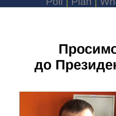
Poll
|
Plan
|
Wha
Просимо
до Президе