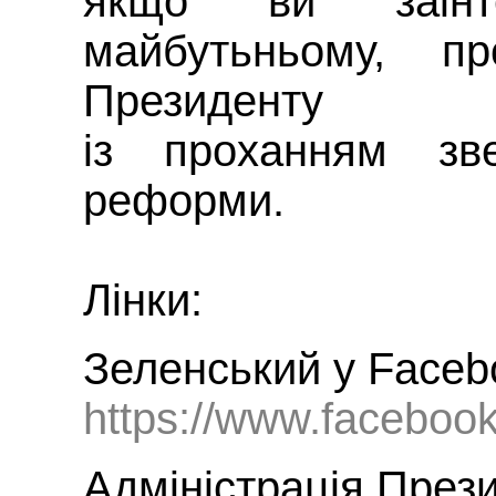
якщо ви заінт
майбутьньому, п
Президенту
із проханням зв
реформи.
Лінки:
Зеленський у Faceb
https://www.faceboo
Адміністрація Прези