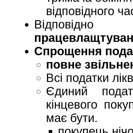
відповідного ча
Відповідно
працевлащтува
Спрощення пода
повне звільнен
Всі податки лік
Єдиний подат
кінцевого поку
має бути.
покупець нічо