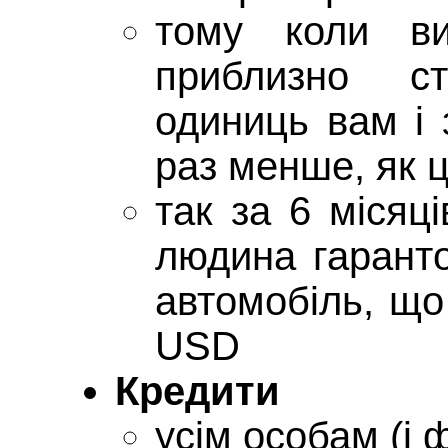
тому коли ви
приблизно с
одиниць вам і 
раз менше, як ц
так за 6 місяц
людина гарант
автомобіль, що
USD
Кредити
усім особам (і 